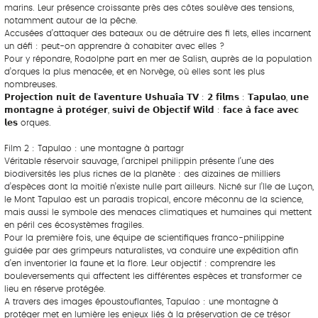
marins. Leur présence croissante près des côtes soulève des tensions,
notamment autour de la pêche.
Accusées d’attaquer des bateaux ou de détruire des fi lets, elles incarnent
un défi : peut-on apprendre à cohabiter avec elles ?
Pour y répondre, Rodolphe part en mer de Salish, auprès de la population
d’orques la plus menacée, et en Norvège, où elles sont les plus
nombreuses.
𝗣𝗿𝗼𝗷𝗲𝗰𝘁𝗶𝗼𝗻 𝗻𝘂𝗶𝘁 𝗱𝗲 𝗹’𝗮𝘃𝗲𝗻𝘁𝘂𝗿𝗲 𝗨𝘀𝗵𝘂𝗮𝗶̈𝗮 𝗧𝗩 : 𝟮 𝗳𝗶𝗹𝗺𝘀 : 𝗧𝗮𝗽𝘂𝗹𝗮𝗼, 𝘂𝗻𝗲
𝗺𝗼𝗻𝘁𝗮𝗴𝗻𝗲 𝗮̀ 𝗽𝗿𝗼𝘁𝗲́𝗴𝗲𝗿, 𝘀𝘂𝗶𝘃𝗶 𝗱𝗲 𝗢𝗯𝗷𝗲𝗰𝘁𝗶𝗳 𝗪𝗶𝗹𝗱 : 𝗳𝗮𝗰𝗲 𝗮̀ 𝗳𝗮𝗰𝗲 𝗮𝘃𝗲𝗰
𝗹𝗲𝘀 orques.
Film 2 : Tapulao : une montagne à partagr
Véritable réservoir sauvage, l’archipel philippin présente l’une des
biodiversités les plus riches de la planète : des dizaines de milliers
d’espèces dont la moitié n’existe nulle part ailleurs. Niché sur l’Ile de Luçon,
le Mont Tapulao est un paradis tropical, encore méconnu de la science,
mais aussi le symbole des menaces climatiques et humaines qui mettent
en péril ces écosystèmes fragiles.
Pour la première fois, une équipe de scientifiques franco-philippine
guidée par des grimpeurs naturalistes, va conduire une expédition afin
d’en inventorier la faune et la flore. Leur objectif : comprendre les
bouleversements qui affectent les différentes espèces et transformer ce
lieu en réserve protégée.
A travers des images époustouflantes, Tapulao : une montagne à
protéger met en lumière les enjeux liés à la préservation de ce trésor