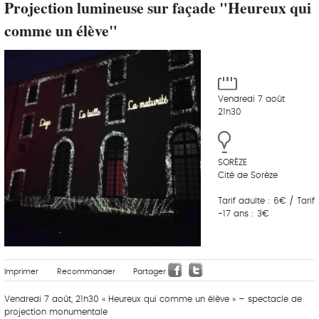
Projection lumineuse sur façade "Heureux qui
comme un élève"
Vendredi 7 août
21h30
SORÈZE
Cité de Sorèze
Tarif adulte : 6€ / Tarif
-17 ans : 3€
Imprimer
Recommander
Partager
Vendredi 7 août, 21h30 « Heureux qui comme un élève » – spectacle de
projection monumentale