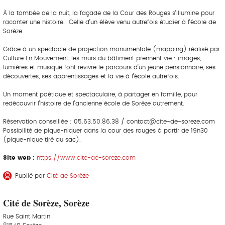
À la tombée de la nuit, la façade de la Cour des Rouges s’illumine pour
raconter une histoire… Celle d’un élève venu autrefois étudier à l’école de
Sorèze.
Grâce à un spectacle de projection monumentale (mapping) réalisé par
Culture En Mouvement, les murs du bâtiment prennent vie : images,
lumières et musique font revivre le parcours d’un jeune pensionnaire, ses
découvertes, ses apprentissages et la vie à l’école autrefois.
Un moment poétique et spectaculaire, à partager en famille, pour
redécouvrir l’histoire de l’ancienne école de Sorèze autrement.
Réservation conseillée : 05.63.50.86.38 / contact@cite-de-soreze.com
Possibilité de pique-niquer dans la cour des rouges à partir de 19h30
(pique-nique tiré du sac).
Site web :
https://www.cite-de-soreze.com
Publié par
Cité de Sorèze
Cité de Sorèze, Sorèze
Rue Saint Martin