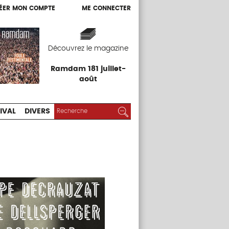
ÉER MON COMPTE
ME CONNECTER
ÉER MON COMPTE
ME CONNECTER
EXPOS
FESTIVAL
DIVERS
Découvrez le magazine
Ramdam 181 juillet-
août
RECHERCHER :
Rechercher
IVAL
DIVERS