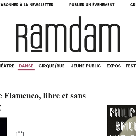
'ABONNER À LA NEWSLETTER
PUBLIER UN ÉVÈNEMENT
CR
'ABONNER À LA NEWSLETTER
PUBLIER UN ÉVÈNEMENT
CR
THÉÂTRE
DANSE
CIRQUE/RUE
JEUNE PUBLIC
HÉÂTRE
DANSE
CIRQUE/RUE
JEUNE PUBLIC
EXPOS
FEST
e Flamenco, libre et sans
E