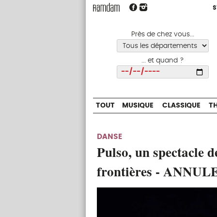
S
S
TOUT
MUSIQUE
CLASSIQUE
Près de chez vous...
... et quand ?
Choisir
TOUT
MUSIQUE
CLASSIQUE
T
DANSE
Pulso, un spectacle d
frontières - ANNUL