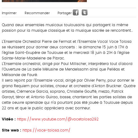
Imprimer
Recommander
Partager
Quand deux ensembles musicaux toulousains qui partagent la même
passion pour la musique classique et la musique sacrée se rencontrent…
L’Ensemble Orchestral Pierre de Fermat et l’Ensemble Vocal Voce Tolosa
se réunissent pour donner deux concerts : le dimanche 15 juin à 17H à
l’église Saint-Exupère de Toulouse et le mercredi 18 juin à 21H à l’église
Sainte-Marie-Madeleine de Pibrac.
L’Ensemble orchestral, dirigé par Paul Millischer, interprétera tout d’abord
l’Ouverture de La belle Mélusine de Mendelssohn ainsi que Pelléas et
Mélisande de Fauré.
Il sera rejoint par l’Ensemble vocal, dirigé par Olivier Perny, pour donner le
grand Requiem pour solistes, choeur et orchestre d’Anton Bruckner. Quatre
artistes, Clémence Garcia, soprano, Christelle Gouffé, mezzo, Patrick
Garayt, ténor et Antonio Guirao, basse, chanteront les parties solistes de
cette oeuvre splendide qui n’a pourtant pas été jouée à Toulouse depuis
22 ans et que le public appréciera avec bonheur.
Vidéo :
https://www.youtube.com/@vocetolosa292
Site web :
https://voce-tolosa.com/