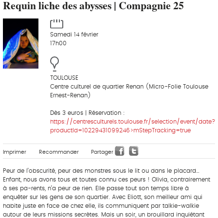
Requin liche des abysses | Compagnie 25
Samedi 14 février
17h00
TOULOUSE
Centre culturel de quartier Renan (Micro-Folie Toulouse
Ernest-Renan)
Dès 3 euros | Réservation :
https://centresculturels.toulouse.fr/selection/event/date?
productId=10229431099246>mStepTracking=true
Imprimer
Recommander
Partager
Peur de l’obscurité, peur des monstres sous le lit ou dans le placard…
Enfant, nous avons tous et toutes connu ces peurs ! Olivia, contrairement
à ses pa-rents, n’a peur de rien. Elle passe tout son temps libre à
enquêter sur les gens de son quartier. Avec Eliott, son meilleur ami qui
habite juste en face de chez elle, ils communiquent par talkie-walkie
autour de leurs missions secrètes. Mais un soir, un brouillard inquiétant