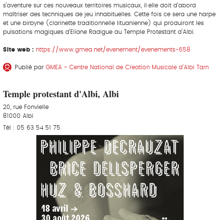
s’aventure sur ces nouveaux territoires musicaux, il·elle doit d’abord
maîtriser des techniques de jeu inhabituelles. Cette fois ce sera une harpe
et une birbyne (clarinette traditionnelle lituanienne) qui produiront les
pulsations magiques d’Eliane Radigue au Temple Protestant d’Albi.
Site web :
https://www.gmea.net/evenement/evenements-658
Publié par
GMEA - Centre National de Creation Musicale d’Albi Tarn
Temple protestant d'Albi, Albi
20, rue Fonvielle
81000 Albi
Tél : 05 63 54 51 75