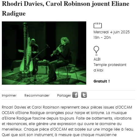
Rhodri Davies, Carol Robinson jouent Eliane
Radigue
Mercredi 4 juin 2025
19h - 20h
ALBI
Temple protestant
d'Albi
Gratuit !
Imprimer
Recommander
Partager
Rhodri Davies et Carol Robinson reprennent deux pièces issues d’OCCAM
OCEAN d’Eliane Radigue arrangées pour harpe et birbyne. La musique
d’Eliane Radigue fascine depuis toujours. Faite de battements, vibrations
et résonances, elle génère une expression qui ouvre le domaine du
merveilleux. Chaque pièce d’OCCAM est basée sur une image liée à l’eau.
Quel que soit son instrument, à mesure que chaque musicien·ne