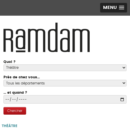
MENU
Quoi ?
Près de chez vous...
... et quand ?
Chercher
THÉÂTRE