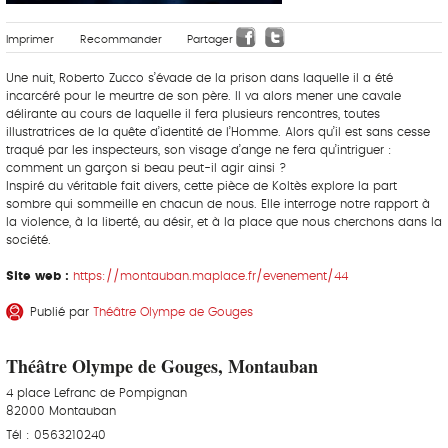
Imprimer
Recommander
Partager
Une nuit, Roberto Zucco s’évade de la prison dans laquelle il a été
incarcéré pour le meurtre de son père. Il va alors mener une cavale
délirante au cours de laquelle il fera plusieurs rencontres, toutes
illustratrices de la quête d’identité de l’Homme. Alors qu’il est sans cesse
traqué par les inspecteurs, son visage d’ange ne fera qu’intriguer :
comment un garçon si beau peut-il agir ainsi ?
Inspiré du véritable fait divers, cette pièce de Koltès explore la part
sombre qui sommeille en chacun de nous. Elle interroge notre rapport à
la violence, à la liberté, au désir, et à la place que nous cherchons dans la
société.
Site web :
https://montauban.maplace.fr/evenement/44
Publié par
Théâtre Olympe de Gouges
Théâtre Olympe de Gouges, Montauban
4 place Lefranc de Pompignan
82000 Montauban
Tél : 0563210240