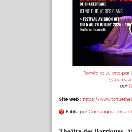
Roméo et Juliette par
(Coproduct
par
T
Site web :
https://www.tortuethe
Publié par
Compagnie Tortue 
Théâtre des Barriques, A