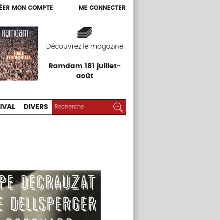
ÉER MON COMPTE
ME CONNECTER
ÉER MON COMPTE
ME CONNECTER
EXPOS
FESTIVAL
DIVERS
Découvrez le magazine
Ramdam 181 juillet-
août
RECHERCHER :
Rechercher
IVAL
DIVERS