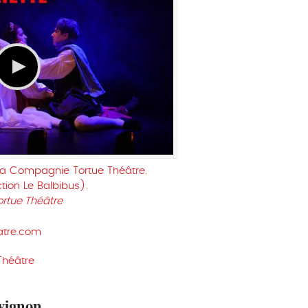
 la Compagnie Tortue Théâtre.
ion Le Balbibus).
ortue Théâtre
atre.com
Théâtre
vignon