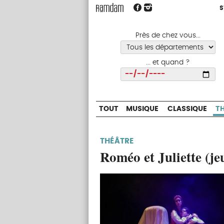
S
S
TOUT
MUSIQUE
CLASSIQUE
Près de chez vous...
... et quand ?
Choisir
TOUT
MUSIQUE
CLASSIQUE
T
THÉÂTRE
Roméo et Juliette (je