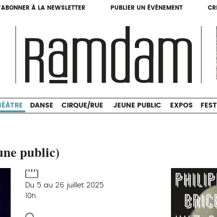
'ABONNER À LA NEWSLETTER
PUBLIER UN ÉVÈNEMENT
CR
'ABONNER À LA NEWSLETTER
PUBLIER UN ÉVÈNEMENT
CR
THÉÂTRE
DANSE
CIRQUE/RUE
JEUNE PUBLIC
HÉÂTRE
DANSE
CIRQUE/RUE
JEUNE PUBLIC
EXPOS
FEST
une public)
Du 5 au 26 juillet 2025
10h