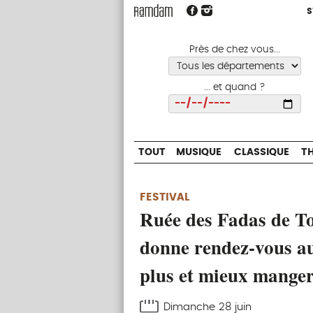
S
S
TOUT
MUSIQUE
CLASSIQUE
Près de chez vous...
... et quand ?
Choisir
TOUT
MUSIQUE
CLASSIQUE
T
FESTIVAL
Ruée des Fadas de T
donne rendez-vous a
plus et mieux mange
Dimanche 28 juin