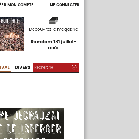
ÉER MON COMPTE
ME CONNECTER
ÉER MON COMPTE
ME CONNECTER
EXPOS
FESTIVAL
DIVERS
Découvrez le magazine
Ramdam 181 juillet-
août
RECHERCHER :
Rechercher
IVAL
DIVERS