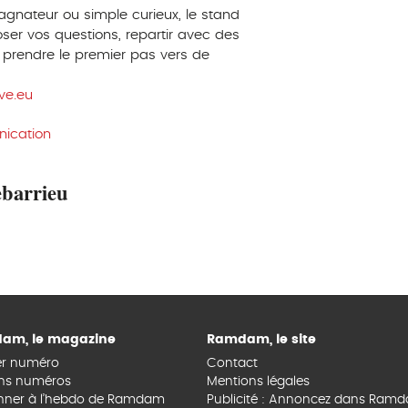
nateur ou simple curieux, le stand
er vos questions, repartir avec des
t, prendre le premier pas vers de
e.eu
ication
ebarrieu
am, le magazine
Ramdam, le site
er numéro
Contact
ns numéros
Mentions légales
nner à l’hebdo de Ramdam
Publicité : Annoncez dans Ram