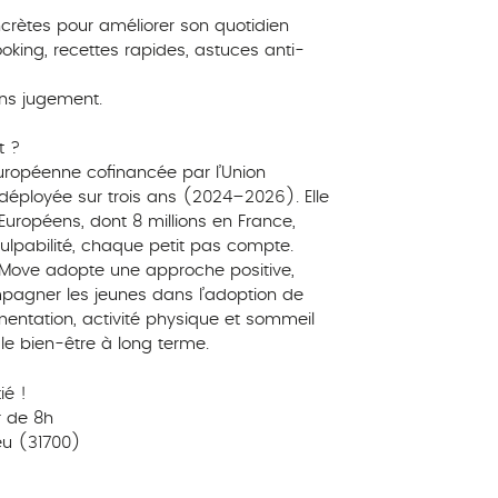
ncrètes pour améliorer son quotidien
oking, recettes rapides, astuces anti-
ans jugement.
t ?
opéenne cofinancée par l’Union
 déployée sur trois ans (2024–2026). Elle
Européens, dont 8 millions en France,
lpabilité, chaque petit pas compte.
d Move adopte une approche positive,
pagner les jeunes dans l’adoption de
mentation, activité physique et sommeil
 le bien-être à long terme.
é !
r de 8h
eu (31700)