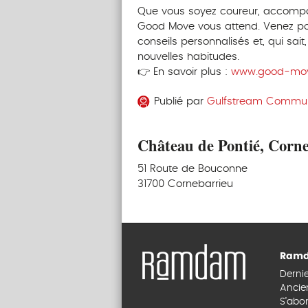
Que vous soyez coureur, accompag
Good Move vous attend. Venez pos
conseils personnalisés et, qui sai
nouvelles habitudes.
👉 En savoir plus :
www.good-mov
Publié par
Gulfstream Commun
Château de Pontié, Corn
51 Route de Bouconne
31700 Cornebarrieu
Ramd
Derni
Ancie
S’abo