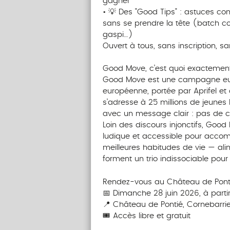
gagner
• 💡 Des "Good Tips" : astuces co
sans se prendre la tête (batch co
gaspi…)
Ouvert à tous, sans inscription, s
Good Move, c’est quoi exactemen
Good Move est une campagne eur
européenne, portée par Aprifel et
s’adresse à 25 millions de jeunes 
avec un message clair : pas de cu
Loin des discours injonctifs, Goo
ludique et accessible pour accom
meilleures habitudes de vie — ali
forment un trio indissociable pour
Rendez-vous au Château de Ponti
📅 Dimanche 28 juin 2026, à parti
📍 Château de Pontié, Cornebarri
🎟️ Accès libre et gratuit