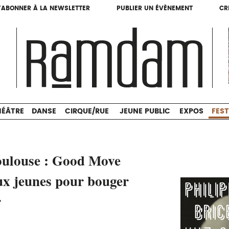
'ABONNER À LA NEWSLETTER
PUBLIER UN ÉVÈNEMENT
CR
'ABONNER À LA NEWSLETTER
PUBLIER UN ÉVÈNEMENT
CR
THÉÂTRE
DANSE
CIRQUE/RUE
JEUNE PUBLIC
HÉÂTRE
DANSE
CIRQUE/RUE
JEUNE PUBLIC
EXPOS
FEST
oulouse : Good Move
ux jeunes pour bouger
r