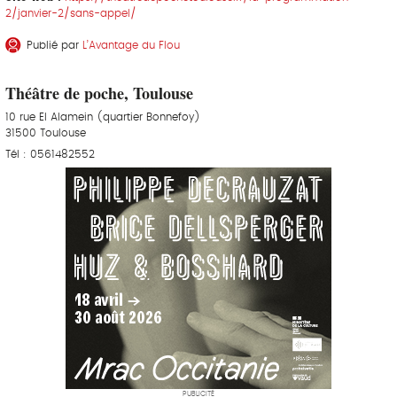
2/janvier-2/sans-appel/
Publié par
L’Avantage du Flou
Théâtre de poche, Toulouse
10 rue El Alamein (quartier Bonnefoy)
31500 Toulouse
Tél : 0561482552
PUBLICITÉ