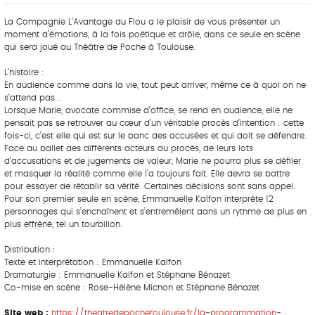
La Compagnie L’Avantage du Flou a le plaisir de vous présenter un
moment d’émotions, à la fois poétique et drôle, dans ce seule en scène
qui sera joué au Théâtre de Poche à Toulouse.
L’histoire :
En audience comme dans la vie, tout peut arriver, même ce à quoi on ne
s’attend pas...
Lorsque Marie, avocate commise d’office, se rend en audience, elle ne
pensait pas se retrouver au cœur d’un véritable procès d’intention : cette
fois-ci, c’est elle qui est sur le banc des accusées et qui doit se défendre.
Face au ballet des différents acteurs du procès, de leurs lots
d’accusations et de jugements de valeur, Marie ne pourra plus se défiler
et masquer la réalité comme elle l’a toujours fait. Elle devra se battre
pour essayer de rétablir sa vérité. Certaines décisions sont sans appel.
Pour son premier seule en scène, Emmanuelle Kalfon interprète 12
personnages qui s’enchaînent et s’entremêlent dans un rythme de plus en
plus effréné, tel un tourbillon.
Distribution :
Texte et interprétation : Emmanuelle Kalfon
Dramaturgie : Emmanuelle Kalfon et Stéphane Bénazet
Co-mise en scène : Rose-Hélène Michon et Stéphane Bénazet
Site web :
https://theatredepochetoulouse.fr/la-programmation-