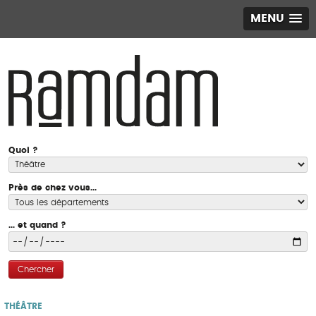
MENU
Quoi ?
Près de chez vous...
... et quand ?
Chercher
THÉÂTRE