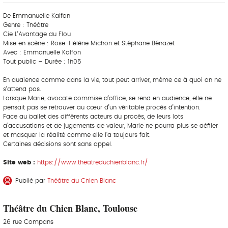
De Emmanuelle Kalfon
Genre : Théâtre
Cie L’Avantage du Flou
Mise en scène : Rose-Hélène Michon et Stéphane Bénazet
Avec : Emmanuelle Kalfon
Tout public – Durée : 1h05
En audience comme dans la vie, tout peut arriver, même ce à quoi on ne
s’attend pas.
Lorsque Marie, avocate commise d’office, se rend en audience, elle ne
pensait pas se retrouver au cœur d’un véritable procès d’intention.
Face au ballet des différents acteurs du procès, de leurs lots
d’accusations et de jugements de valeur, Marie ne pourra plus se défiler
et masquer la réalité comme elle l’a toujours fait.
Certaines décisions sont sans appel.
Site web :
https://www.theatreduchienblanc.fr/
Publié par
Théâtre du Chien Blanc
Théâtre du Chien Blanc, Toulouse
26 rue Compans