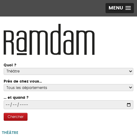
MENU
Quoi ?
Près de chez vous...
... et quand ?
Chercher
THÉÂTRE