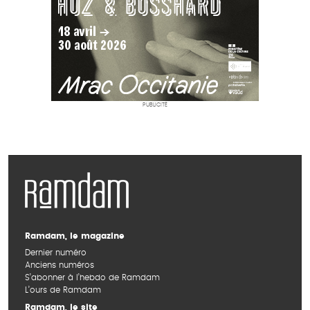
PUBLICITÉ
Ramdam, le magazine
Dernier numéro
Anciens numéros
S’abonner à l’hebdo de Ramdam
L’ours de Ramdam
Ramdam, le site