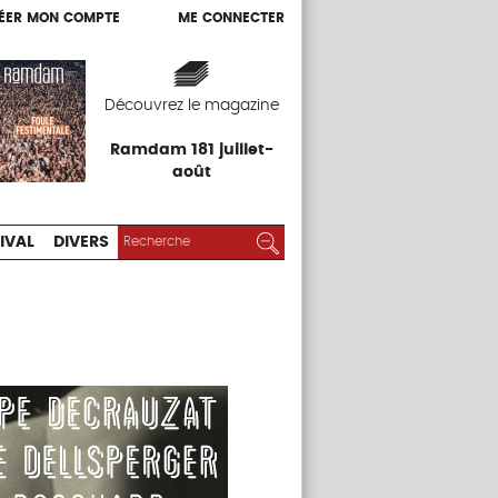
ÉER MON COMPTE
ME CONNECTER
ÉER MON COMPTE
ME CONNECTER
EXPOS
FESTIVAL
DIVERS
Découvrez le magazine
Ramdam 181 juillet-
août
RECHERCHER :
Rechercher
IVAL
DIVERS