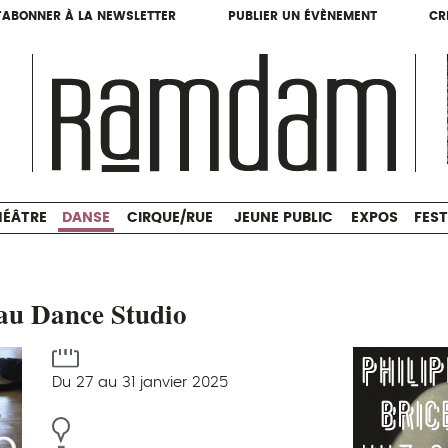
'ABONNER À LA NEWSLETTER
PUBLIER UN ÉVÈNEMENT
CR
'ABONNER À LA NEWSLETTER
PUBLIER UN ÉVÈNEMENT
CR
THÉÂTRE
DANSE
CIRQUE/RUE
JEUNE PUBLIC
HÉÂTRE
DANSE
CIRQUE/RUE
JEUNE PUBLIC
EXPOS
FEST
au Dance Studio
Du 27 au 31 janvier 2025