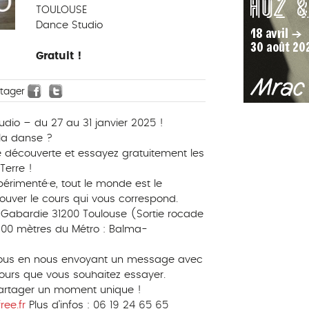
TOULOUSE
Dance Studio
Gratuit !
rtager
io – du 27 au 31 janvier 2025 !
 la danse ?
 découverte et essayez gratuitement les
Terre !
érimenté·e, tout le monde est le
rouver le cours qui vous correspond.
 Gabardie 31200 Toulouse (Sortie rocade
200 mètres du Métro : Balma-
vous en nous envoyant un message avec
ours que vous souhaitez essayer.
partager un moment unique !
ree.fr
Plus d’infos : 06 19 24 65 65