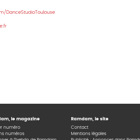
om/DanceStudioToulouse
.fr
am, le magazine
Ramdam, le site
er numéro
Contact
ns numéros
Mentions légales
nner à l’hebdo de Ramdam
Publicité : Annoncez dans Ram