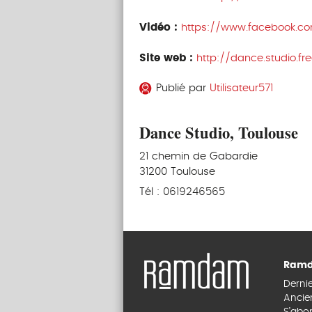
Vidéo :
https://www.facebook.c
Site web :
http://dance.studio.free
Publié par
Utilisateur571
Dance Studio, Toulouse
21 chemin de Gabardie
31200 Toulouse
Tél : 0619246565
Ramd
Derni
Ancie
S’abo