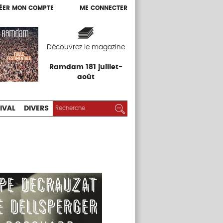
ÉER MON COMPTE
ME CONNECTER
ÉER MON COMPTE
ME CONNECTER
EXPOS
FESTIVAL
DIVERS
Découvrez le magazine
Ramdam 181 juillet-
août
RECHERCHER :
Rechercher
IVAL
DIVERS