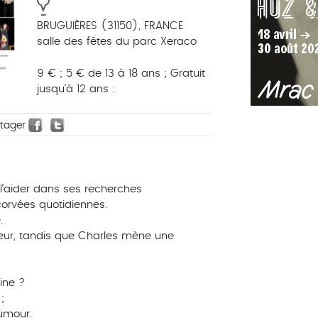
BRUGUIÈRES (31150), FRANCE
salle des fêtes du parc Xeraco
9 € ; 5 € de 13 à 18 ans ; Gratuit
jusqu’à 12 ans :
rtager
’aider dans ses recherches
corvées quotidiennes.
.
 sœur, tandis que Charles mène une
ine ?
;
humour.