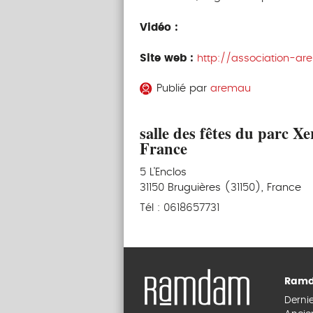
Vidéo :
Site web :
http://association-a
Publié par
aremau
salle des fêtes du parc X
France
5 L'Enclos
31150 Bruguières (31150), France
Tél : 0618657731
Ramd
Derni