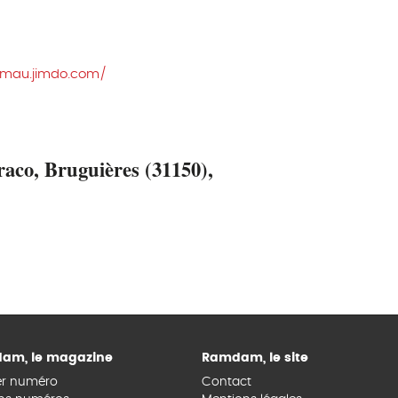
remau.jimdo.com/
eraco, Bruguières (31150),
am, le magazine
Ramdam, le site
er numéro
Contact