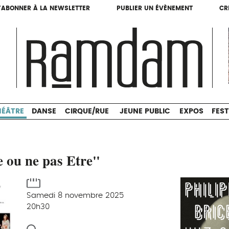
'ABONNER À LA NEWSLETTER
PUBLIER UN ÉVÈNEMENT
CR
'ABONNER À LA NEWSLETTER
PUBLIER UN ÉVÈNEMENT
CR
THÉÂTRE
DANSE
CIRQUE/RUE
JEUNE PUBLIC
HÉÂTRE
DANSE
CIRQUE/RUE
JEUNE PUBLIC
EXPOS
FEST
e ou ne pas Etre"
Samedi 8 novembre 2025
20h30