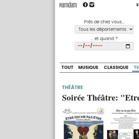
S
S
TOUT
MUSIQUE
CLASSIQUE
Près de chez vous...
... et quand ?
Choisir
TOUT
MUSIQUE
CLASSIQUE
T
THÉÂTRE
Soirée Théâtre: "Etr