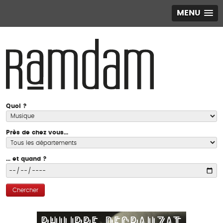
MENU
Quoi ?
Près de chez vous...
... et quand ?
Chercher