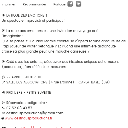
Imprimer
Recommander
Partager
🌟 LA ROUE DES ÉMOTIONS !
Un spectacle improvisé et participatif.
🌟 La roue des émotions est une invitation au voyage et à
l’imaginaire :
Que se passe-t-il quand Mamie chanteuse d’opéra tombe amoureuse de
Papi joueur de water pétanque ? Et quand une infirmière astronaute
croise sa plus grande peur, une mouche danseuse ?
🌟 Créé avec les enfants, découvrez des histoires uniques qui amusent
(beaucoup), font réfléchir et rassurent !
⏰ 22 AVRIL - 9H30 & 11H
📍 SALLE DES ASSOCIATIONS (4 rue Erasme) - CARLA-BAYLE (09)
📢 PRIX LIBRE - PETITE BUVETTE
🚨 Réservation obligatoire :
📞 07 52 08 43 57
📧 cestnousproductions@gmail.com
🌐
www.cestnousproductions.fr