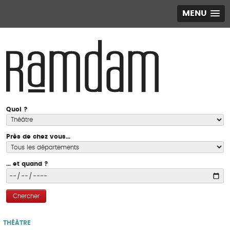
MENU
Quoi ?
Près de chez vous...
... et quand ?
Chercher
THÉÂTRE