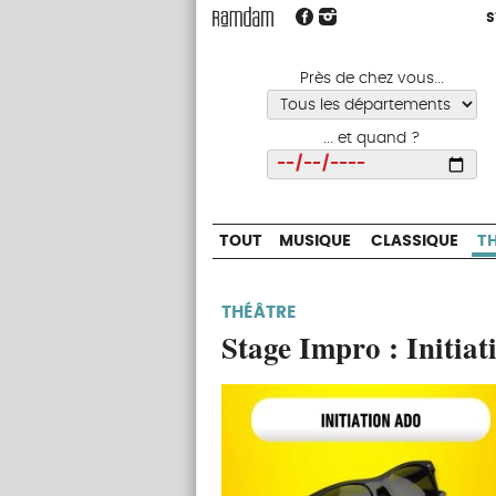
S
S
TOUT
MUSIQUE
CLASSIQUE
Près de chez vous...
... et quand ?
Choisir
TOUT
MUSIQUE
CLASSIQUE
T
THÉÂTRE
Stage Impro : Initia