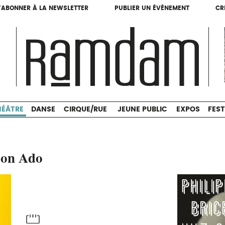
'ABONNER À LA NEWSLETTER
PUBLIER UN ÉVÈNEMENT
CR
'ABONNER À LA NEWSLETTER
PUBLIER UN ÉVÈNEMENT
CR
THÉÂTRE
DANSE
CIRQUE/RUE
JEUNE PUBLIC
HÉÂTRE
DANSE
CIRQUE/RUE
JEUNE PUBLIC
EXPOS
FEST
tion Ado