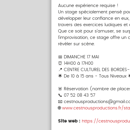
Aucune expérience requise !
Un stage spécialement pensé pour 
développer leur confiance en eux, l
travers des exercices ludiques et 
Que ce soit pour s’amuser, se su
l’improvisation, ce stage offre un
révéler sur scène.
📅 DIMANCHE 17 MAI
⏰ 14H00 à 17H00
📍 CENTRE CULTUREL DES BORDES-
🌟 De 10 à 15 ans - Tous Niveaux
🚨 Réservation (nombre de places 
📞 07 52 08 43 57
📧 cestnousproductions@gmail.
🌐
www.cestnousproductions.fr/st
Site web :
https://cestnousproduc