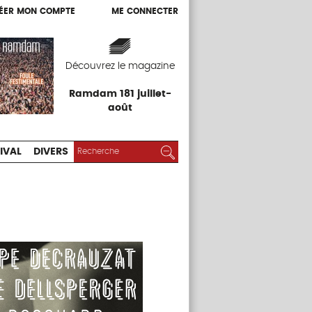
ÉER MON COMPTE
ME CONNECTER
ÉER MON COMPTE
ME CONNECTER
EXPOS
FESTIVAL
DIVERS
Découvrez le magazine
Ramdam 181 juillet-
août
RECHERCHER :
Rechercher
IVAL
DIVERS