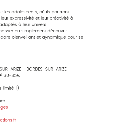
les adolescents, où ils pourront
eur expressivité et leur créativité à
adaptés à leur univers.
rpasser ou simplement découvrir
 cadre bienveillant et dynamique pour se
SUR-ARIZE - BORDES-SUR-ARIZE
 🌟 30-35€
limité !)
com
ages
tions.fr