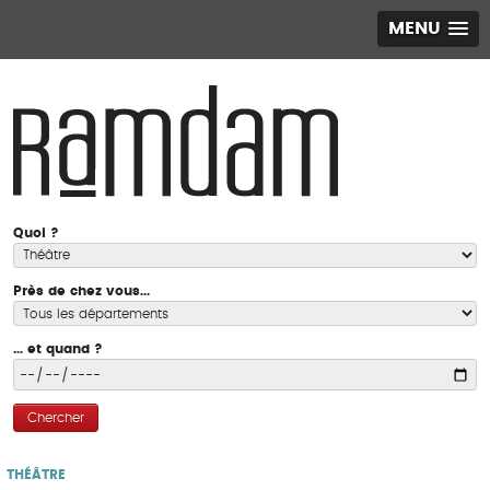
MENU
Quoi ?
Près de chez vous...
... et quand ?
Chercher
THÉÂTRE