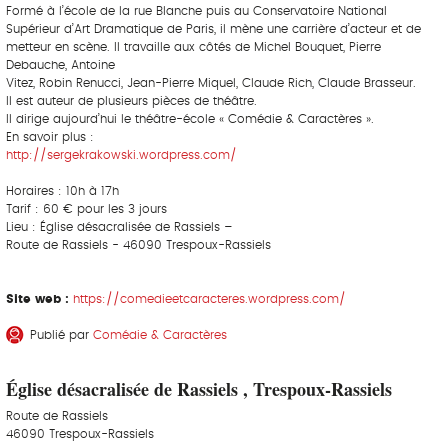
Formé à l’école de la rue Blanche puis au Conservatoire National
Supérieur d’Art Dramatique de Paris, il mène une carrière d’acteur et de
metteur en scène. Il travaille aux côtés de Michel Bouquet, Pierre
Debauche, Antoine
Vitez, Robin Renucci, Jean-Pierre Miquel, Claude Rich, Claude Brasseur.
Il est auteur de plusieurs pièces de théâtre.
Il dirige aujourd’hui le théâtre-école « Comédie & Caractères ».
En savoir plus :
http://sergekrakowski.wordpress.com/
Horaires : 10h à 17h
Tarif : 60 € pour les 3 jours
Lieu : Église désacralisée de Rassiels –
Route de Rassiels - 46090 Trespoux-Rassiels
Site web :
https://comedieetcaracteres.wordpress.com/
Publié par
Comédie & Caractères
Église désacralisée de Rassiels , Trespoux-Rassiels
Route de Rassiels
46090 Trespoux-Rassiels