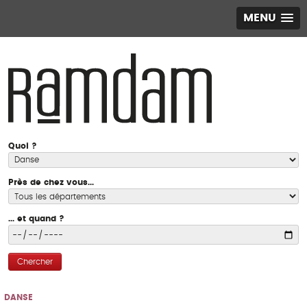
MENU
Quoi ?
Près de chez vous...
... et quand ?
Chercher
DANSE