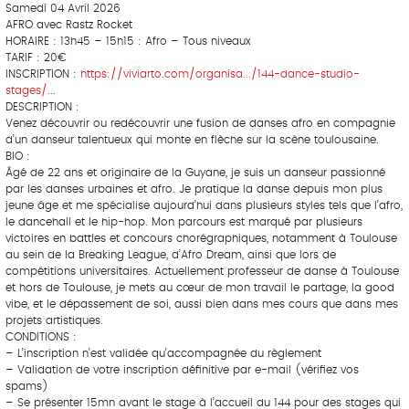
Samedi 04 Avril 2026
AFRO avec Rastz Rocket
HORAIRE : 13h45 – 15h15 : Afro – Tous niveaux
TARIF : 20€
INSCRIPTION :
https://viviarto.com/organisa.../144-dance-studio-
stages/..
.
DESCRIPTION :
Venez découvrir ou redécouvrir une fusion de danses afro en compagnie
d’un danseur talentueux qui monte en flèche sur la scène toulousaine.
BIO :
Âgé de 22 ans et originaire de la Guyane, je suis un danseur passionné
par les danses urbaines et afro. Je pratique la danse depuis mon plus
jeune âge et me spécialise aujourd’hui dans plusieurs styles tels que l’afro,
le dancehall et le hip-hop. Mon parcours est marqué par plusieurs
victoires en battles et concours chorégraphiques, notamment à Toulouse
au sein de la Breaking League, d’Afro Dream, ainsi que lors de
compétitions universitaires. Actuellement professeur de danse à Toulouse
et hors de Toulouse, je mets au cœur de mon travail le partage, la good
vibe, et le dépassement de soi, aussi bien dans mes cours que dans mes
projets artistiques.
CONDITIONS :
– L’inscription n’est validée qu’accompagnée du règlement
– Validation de votre inscription définitive par e-mail (vérifiez vos
spams)
– Se présenter 15mn avant le stage à l’accueil du 144 pour des stages qui