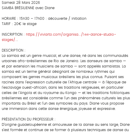
Samedi 28 Mars 2026
SAMBA BRÉSILIENNE avec Diane
HORAIRE : 15h30 – 17h00 : découverte / initiation
TARIF : 20€ le stage
INSCRIPTION :
https://viviarto.com/organisa.../144-dance-studio-
stages/..
.
DESCRIPTION :
La samba est un genre musical, et une danse, né dans les communautés
urbaines afro-brésiliennes de Rio de Janeiro. Les danseurs de samba —
et par extension les musiciens de samba — sont appelés sambistas. La
samba est un terme général désignant de nombreux rythmes qui
composent les genres musicaux brésiliens les plus connus. Puisant ses
racines dans l’expression culturelle de l’Afrique centrale — à l’époque de
l’esclavage ouest-africain, dans les traditions religieuses, en particulier
celles de l’Angola et du royaume du Kongo — et les traditions folkloriques
brésiliennes est considérée comme l’un des phénomènes culturels les plus
importants du Brésil et l’un des symboles du pays. Diane vous propose
une immersion dans cette danse énergique, joyeuse et expressive.
PRÉSENTATION DU PROFESSEUR :
D’origine guadeloupéenne et amoureuse de la danse au sens large, Diane
s’est formée et continue de se former à plusieurs techniques de danse du