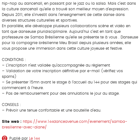
hip-hop au dancehall, en passant par le jazz ou la salsa. Mais c’est dans
la culture dancehall qu’elle a trouvé son meilleur moyen d’expression.
Depuis 2011, elle s’investit dans l’enseignement de cette danse dans
diverses structures culturelles et sportives.
En parallèle, elle développe plusieurs collaborations scène et vidéo en
tant que danseuse pluridisciplinaire. Aujourd’hui c’est en tant que
professeure de Samba Brésilienne qu’elle se présente te à vous . Danseuse
pour la compagnie brésilienne Meu Brasil depuis plusieurs années, elle
vous propose une immersion dans cette culture joyeuse et festive.
CONDITIONS :
– L’inscription n’est validée qu’accompagnée du règlement
– Validation de votre inscription définitive par e-mail (vérifiez vos
spams)
– Se présenter 15mn avant le stage à l’accueil du 144 pour des stages qui
commencent à l’heure.
– Pas de remboursement pour des annulations le jour du stage.
CONSEILS :
– Prévoir une tenue confortable et une bouteille d’eau.
Site web :
https://www.144danceavenue.com/evenement/samba-
bresilienne-avec-diane/
Publié par
Le 144