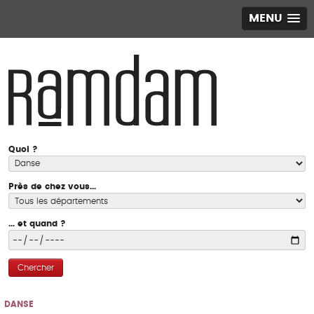
MENU
Quoi ?
Près de chez vous...
... et quand ?
Chercher
DANSE