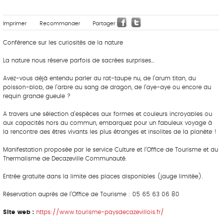
Imprimer
Recommander
Partager
Conférence sur les curiosités de la nature
La nature nous réserve parfois de sacrées surprises…
Avez-vous déjà entendu parler du rat-taupe nu, de l’arum titan, du
poisson-blob, de l’arbre au sang de dragon, de l’aye-aye ou encore du
requin grande gueule ?
A travers une sélection d’espèces aux formes et couleurs incroyables ou
aux capacités hors du commun, embarquez pour un fabuleux voyage à
la rencontre des êtres vivants les plus étranges et insolites de la planète !
Manifestation proposée par le service Culture et l’Office de Tourisme et du
Thermalisme de Decazeville Communauté.
Entrée gratuite dans la limite des places disponibles (jauge limitée).
Réservation auprès de l’Office de Tourisme : 05 65 63 06 80
Site web :
https://www.tourisme-paysdecazevillois.fr/