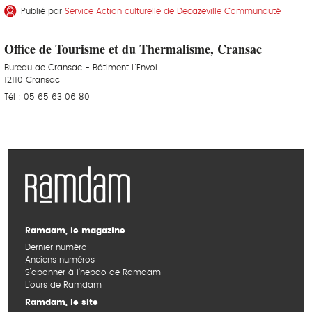
Publié par
Service Action culturelle de Decazeville Communauté
Office de Tourisme et du Thermalisme, Cransac
Bureau de Cransac - Bâtiment L'Envol
12110 Cransac
Tél : 05 65 63 06 80
Ramdam, le magazine
Dernier numéro
Anciens numéros
S’abonner à l’hebdo de Ramdam
L’ours de Ramdam
Ramdam, le site