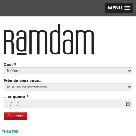
MENU
Quoi ?
Près de chez vous...
... et quand ?
Chercher
THÉÂTRE