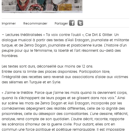
Imprimer
Recommander
Partager
– Lectures théâtralisées « Ta voix contre l’oubli », Cie Dirt & Glitter. Un
dialogue musical à partir des textes d’Asli Erdogan, journaliste et militante
turque, et de Zehra Dogan, journaliste et plasticienne kurde. L’histoire d’un
peuple pour qui le féminisme, la liberté et l’art résonnent au-delà des
frontières.
Les textes sont durs, déconseillé aux moins de 12 ans.
Entrée dans la limite des places disponibles. Participation libre,
l’intégralité des recettes sera reversé aux associations d’aide aux victimes
des séismes en Turquie et en Syrie.
« J’aime le théâtre. Parce que j’aime les mots quand ils deviennent corps,
quand ils s’échappent de leurs pages et se glissent dans nos voix.” Ainsi
sur scène les mots de Zehra Dogan et Asli Erdogan, incorporés par les
comédiennes dépeignent des réalités différentes, celle de la dignité des
prisonnières, celle du désespoir des combattantes. L’une dessine, réfléchit,
analyse, rend compte de son quotidien. L’autre décrit, raconte, rapporte
les scénarios d’horreur de la guerre civile. Pour autant, elles ont en
commun une force politique et poétique remarquable. Il est impossible