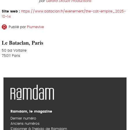
par
Gérard Drouot Productions
Site web :
https://www.bataclan.fr/evenement/the-cat-empire_2025-
10-14
Publié par
Plumevive
Le Bataclan, Paris
50 bd Voltaire
75011 Paris
Ramdam, le magazine
Dernier numéro
Anciens numéros
S’abonner à l’hebdo de Ramdam