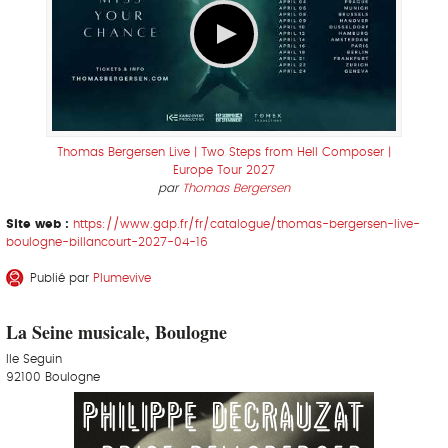
Thomas Bergersen Live | Two Steps from Hell Composer |
Europe Tour 2027
par
Thomas Bergersen
Site web :
https://www.gdp.fr/fr/catalogue/thomas-bergersen-live-
boulogne-billancourt-2027-04-16
Publié par
Plumevive
La Seine musicale, Boulogne
Ile Seguin
92100 Boulogne