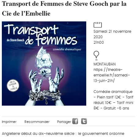
Transport de Femmes de Steve Gooch par la
Cie de l’Embellie
Samedi 21 novembre
2020
21h00
MONTAUBAN
https://theatre-
embellie.fr/samedi-
13-juin-21h/
Comédie dramatique
- Plein tarif 12€ - Tarif
réduit 10€ – Tarif mini
8€ - Gratuit -6 ans
Imprimer
Recommander
Partager
Angleterre début du dix-neuvième siècle : le gouvernement ordonne