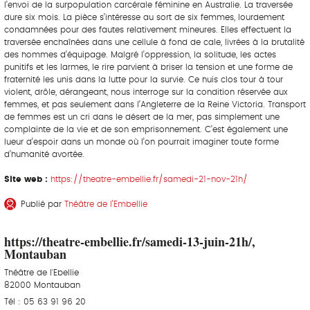
l’envoi de la surpopulation carcérale féminine en Australie. La traversée
dure six mois. La pièce s’intéresse au sort de six femmes, lourdement
condamnées pour des fautes relativement mineures. Elles effectuent la
traversée enchaînées dans une cellule à fond de cale, livrées à la brutalité
des hommes d’équipage. Malgré l’oppression, la solitude, les actes
punitifs et les larmes, le rire parvient à briser la tension et une forme de
fraternité les unis dans la lutte pour la survie. Ce huis clos tour à tour
violent, drôle, dérangeant, nous interroge sur la condition réservée aux
femmes, et pas seulement dans l’Angleterre de la Reine Victoria. Transport
de femmes est un cri dans le désert de la mer, pas simplement une
complainte de la vie et de son emprisonnement. C’est également une
lueur d’espoir dans un monde où l’on pourrait imaginer toute forme
d’humanité avortée.
Site web :
https://theatre-embellie.fr/samedi-21-nov-21h/
Publié par
Théâtre de l’Embellie
https://theatre-embellie.fr/samedi-13-juin-21h/,
Montauban
Théâtre de l'Ebellie
82000 Montauban
Tél : 05 63 91 96 20