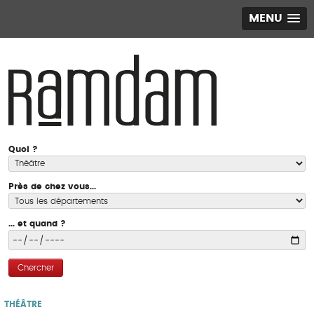
MENU
Quoi ?
Près de chez vous...
... et quand ?
Chercher
THÉÂTRE