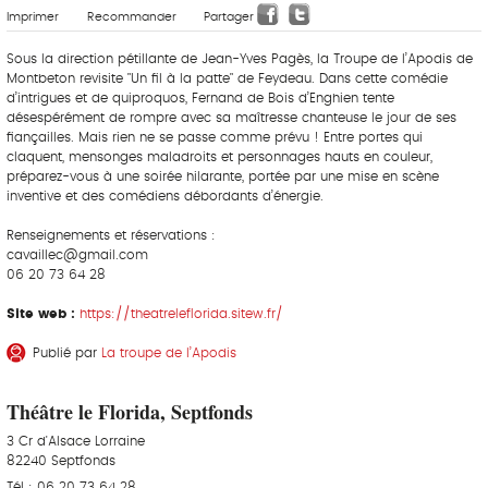
Imprimer
Recommander
Partager
Sous la direction pétillante de Jean-Yves Pagès, la Troupe de l’Apodis de
Montbeton revisite "Un fil à la patte" de Feydeau. Dans cette comédie
d’intrigues et de quiproquos, Fernand de Bois d’Enghien tente
désespérément de rompre avec sa maîtresse chanteuse le jour de ses
fiançailles. Mais rien ne se passe comme prévu ! Entre portes qui
claquent, mensonges maladroits et personnages hauts en couleur,
préparez-vous à une soirée hilarante, portée par une mise en scène
inventive et des comédiens débordants d’énergie.
Renseignements et réservations :
cavaillec@gmail.com
06 20 73 64 28
Site web :
https://theatreleflorida.sitew.fr/
Publié par
La troupe de l’Apodis
Théâtre le Florida, Septfonds
3 Cr d'Alsace Lorraine
82240 Septfonds
Tél : 06 20 73 64 28