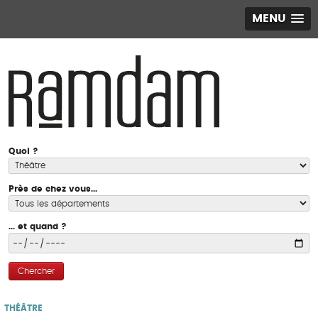
MENU
Quoi ?
Près de chez vous...
... et quand ?
Chercher
THÉÂTRE