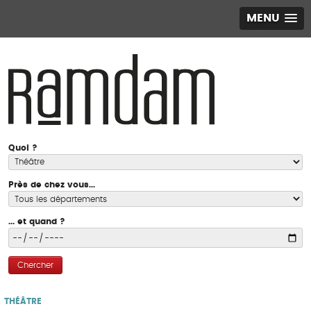
MENU
Quoi ?
Près de chez vous...
... et quand ?
Chercher
THÉÂTRE