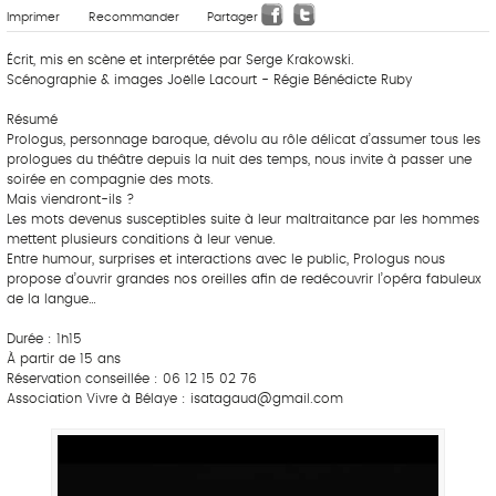
Imprimer
Recommander
Partager
Écrit, mis en scène et interprétée par Serge Krakowski.
Scénographie & images Joëlle Lacourt - Régie Bénédicte Ruby
Résumé
Prologus, personnage baroque, dévolu au rôle délicat d’assumer tous les
prologues du théâtre depuis la nuit des temps, nous invite à passer une
soirée en compagnie des mots.
Mais viendront-ils ?
Les mots devenus susceptibles suite à leur maltraitance par les hommes
mettent plusieurs conditions à leur venue.
Entre humour, surprises et interactions avec le public, Prologus nous
propose d’ouvrir grandes nos oreilles afin de redécouvrir l’opéra fabuleux
de la langue…
Durée : 1h15
À partir de 15 ans
Réservation conseillée : 06 12 15 02 76
Association Vivre à Bélaye : isatagaud@gmail.com