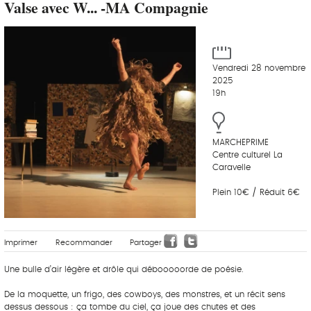
Valse avec W... -MA Compagnie
Vendredi 28 novembre
2025
19h
MARCHEPRIME
Centre culturel La
Caravelle
Plein 10€ / Réduit 6€
Imprimer
Recommander
Partager
Une bulle d’air légère et drôle qui débooooorde de poésie.
De la moquette, un frigo, des cowboys, des monstres, et un récit sens
dessus dessous : ça tombe du ciel, ça joue des chutes et des