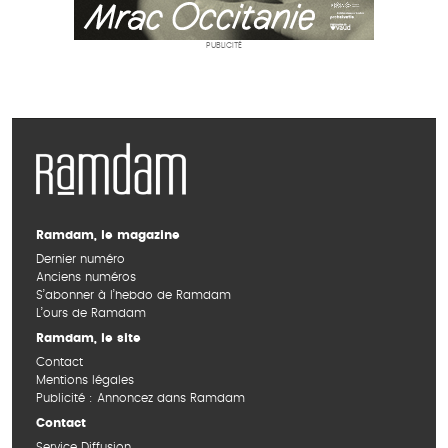
PUBLICITÉ
Ramdam, le magazine
Dernier numéro
Anciens numéros
S’abonner à l’hebdo de Ramdam
L’ours de Ramdam
Ramdam, le site
Contact
Mentions légales
Publicité : Annoncez dans Ramdam
Contact
Service Diffusion