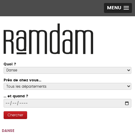
MENU
Quoi ?
Près de chez vous...
... et quand ?
Chercher
DANSE