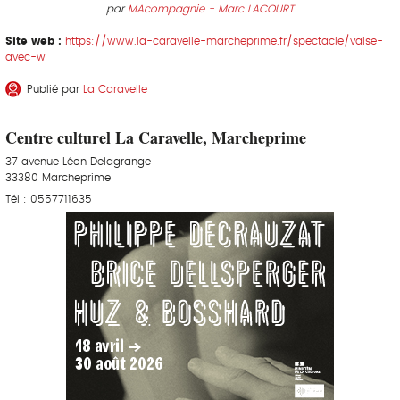
par
MAcompagnie - Marc LACOURT
Site web :
https://www.la-caravelle-marcheprime.fr/spectacle/valse-
avec-w
Publié par
La Caravelle
Centre culturel La Caravelle, Marcheprime
37 avenue Léon Delagrange
33380 Marcheprime
Tél : 0557711635