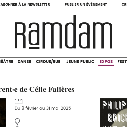
'ABONNER À LA NEWSLETTER
PUBLIER UN ÉVÈNEMENT
CR
'ABONNER À LA NEWSLETTER
PUBLIER UN ÉVÈNEMENT
CR
THÉÂTRE
DANSE
CIRQUE/RUE
JEUNE PUBLIC
HÉÂTRE
DANSE
CIRQUE/RUE
JEUNE PUBLIC
EXPOS
FEST
ent·e de Célie Falières
Du 8 février au 31 mai 2025