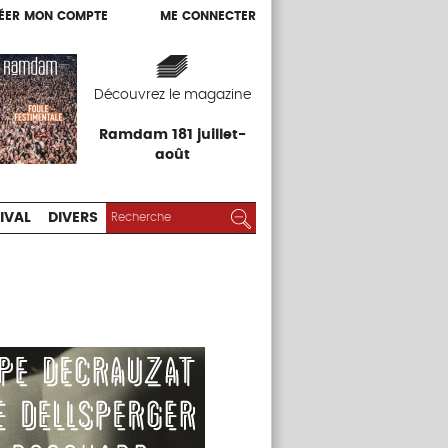
ÉER MON COMPTE
ME CONNECTER
ÉER MON COMPTE
ME CONNECTER
EXPOS
FESTIVAL
DIVERS
Découvrez le magazine
Ramdam 181 juillet-
août
RECHERCHER :
Rechercher
IVAL
DIVERS