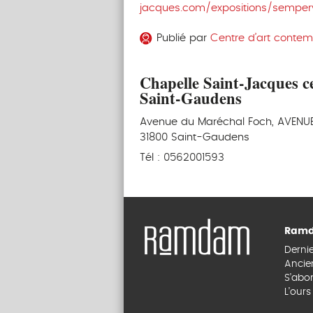
jacques.com/expositions/semperv
Publié par
Centre d’art contem
Chapelle Saint-Jacques c
Saint-Gaudens
Avenue du Maréchal Foch, AVEN
31800 Saint-Gaudens
Tél : 0562001593
Ramd
Derni
Ancie
S’abo
L’our