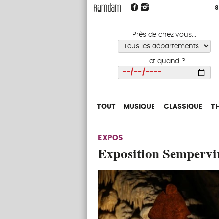
S
S
TOUT
MUSIQUE
CLASSIQUE
Près de chez vous...
... et quand ?
Choisir
TOUT
MUSIQUE
CLASSIQUE
T
EXPOS
Exposition Sempervir