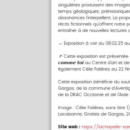
singulières produisent des images
temps géologiques, préhistorique
dissonances l’interpellent. La prop
récits fictionnels qu’offrent notr
entraîner à de nouvelles lectures d
→ Exposition à voir du 08.02.25 au
📌 Cette exposition est présentée en 
𝙘𝙤𝙢𝙢𝙚 𝙩𝙤𝙞 au Centre d’art et
également Célie Falières du 22 fév
Cette exposition bénéficie du sou
Gargas, de la commune d’Aventigna
de la DRAC Occitanie et de l’Aide 
Image : Célie Falières, sans titre
Lacabanne, Grottes de Gargas, 2
Site web :
https://lachapelle-sai