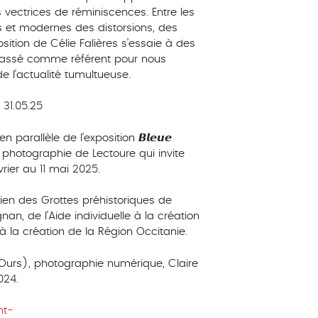
 vectrices de réminiscences. Entre les
s et modernes des distorsions, des
osition de Célie Falières s’essaie à des
e passé comme référent pour nous
e l’actualité tumultueuse.
 31.05.25
parallèle de l’exposition 𝘽𝙡𝙚𝙪𝙚
 de photographie de Lectoure qui invite
rier au 11 mai 2025.
tien des Grottes préhistoriques de
n, de l’Aide individuelle à la création
à la création de la Région Occitanie.
 (Ours), photographie numérique, Claire
024.
nt-