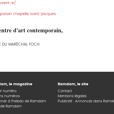
irent-e/
porain chapelle saint-jacques
entre d'art contemporain,
UE DU MARÉCHAL FOCH
am, le magazine
Ramdam, le site
er numéro
Contact
ns numéros
Mentions légales
nner à l’hebdo de Ramdam
Publicité : Annoncez dans Ram
s de Ramdam