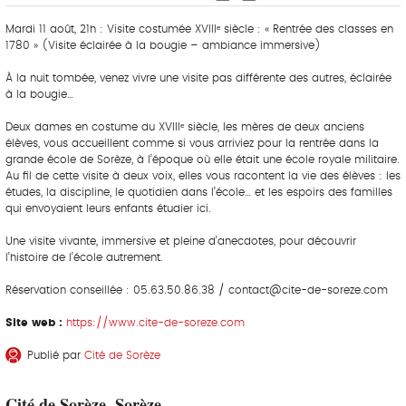
Mardi 11 août, 21h : Visite costumée XVIIIᵉ siècle : « Rentrée des classes en
1780 » (Visite éclairée à la bougie – ambiance immersive)
À la nuit tombée, venez vivre une visite pas différente des autres, éclairée
à la bougie…
Deux dames en costume du XVIIIᵉ siècle, les mères de deux anciens
élèves, vous accueillent comme si vous arriviez pour la rentrée dans la
grande école de Sorèze, à l’époque où elle était une école royale militaire.
Au fil de cette visite à deux voix, elles vous racontent la vie des élèves : les
études, la discipline, le quotidien dans l’école… et les espoirs des familles
qui envoyaient leurs enfants étudier ici.
Une visite vivante, immersive et pleine d’anecdotes, pour découvrir
l’histoire de l’école autrement.
Réservation conseillée : 05.63.50.86.38 / contact@cite-de-soreze.com
Site web :
https://www.cite-de-soreze.com
Publié par
Cité de Sorèze
Cité de Sorèze, Sorèze