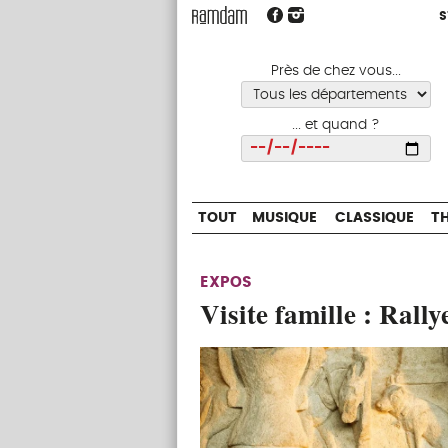
S
S
TOUT
MUSIQUE
CLASSIQUE
Près de chez vous...
... et quand ?
Choisir
TOUT
MUSIQUE
CLASSIQUE
T
EXPOS
Visite famille : Rally