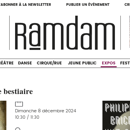
'ABONNER À LA NEWSLETTER
PUBLIER UN ÉVÈNEMENT
CR
'ABONNER À LA NEWSLETTER
PUBLIER UN ÉVÈNEMENT
CR
THÉÂTRE
DANSE
CIRQUE/RUE
JEUNE PUBLIC
HÉÂTRE
DANSE
CIRQUE/RUE
JEUNE PUBLIC
EXPOS
FEST
e bestiaire
Dimanche 8 décembre 2024
10:30 / 11:30