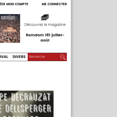
ÉER MON COMPTE
ME CONNECTER
ÉER MON COMPTE
ME CONNECTER
EXPOS
FESTIVAL
DIVERS
Découvrez le magazine
Ramdam 181 juillet-
août
RECHERCHER :
Rechercher
IVAL
DIVERS