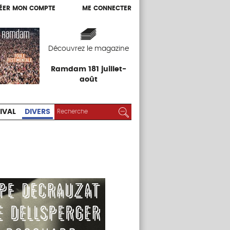
ÉER MON COMPTE
ME CONNECTER
ÉER MON COMPTE
ME CONNECTER
EXPOS
FESTIVAL
DIVERS
Découvrez le magazine
Ramdam 181 juillet-
août
RECHERCHER :
Rechercher
IVAL
DIVERS