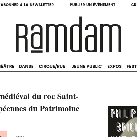
'ABONNER À LA NEWSLETTER
PUBLIER UN ÉVÈNEMENT
CR
'ABONNER À LA NEWSLETTER
PUBLIER UN ÉVÈNEMENT
CR
THÉÂTRE
DANSE
CIRQUE/RUE
JEUNE PUBLIC
HÉÂTRE
DANSE
CIRQUE/RUE
JEUNE PUBLIC
EXPOS
FEST
 médiéval du roc Saint-
péennes du Patrimoine