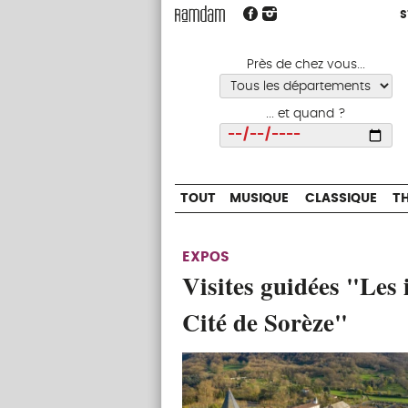
S
S
TOUT
MUSIQUE
CLASSIQUE
Près de chez vous...
... et quand ?
Choisir
TOUT
MUSIQUE
CLASSIQUE
T
EXPOS
Visites guidées "Les 
Cité de Sorèze"