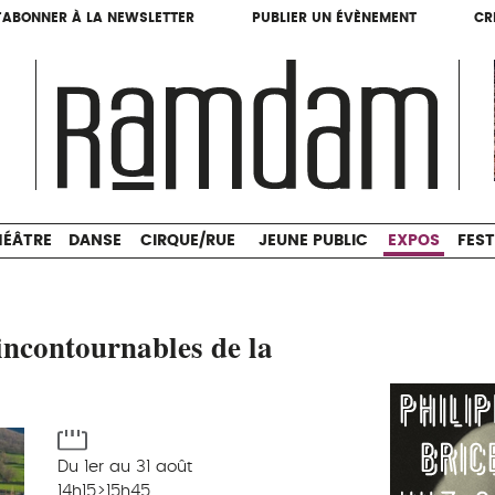
'ABONNER À LA NEWSLETTER
PUBLIER UN ÉVÈNEMENT
CR
'ABONNER À LA NEWSLETTER
PUBLIER UN ÉVÈNEMENT
CR
THÉÂTRE
DANSE
CIRQUE/RUE
JEUNE PUBLIC
HÉÂTRE
DANSE
CIRQUE/RUE
JEUNE PUBLIC
EXPOS
FEST
incontournables de la
Du 1er au 31 août
14h15>15h45