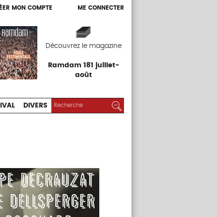
ÉER MON COMPTE
ME CONNECTER
ÉER MON COMPTE
ME CONNECTER
EXPOS
FESTIVAL
DIVERS
Découvrez le magazine
Ramdam 181 juillet-
août
RECHERCHER :
Rechercher
IVAL
DIVERS