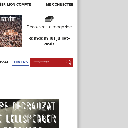
ÉER MON COMPTE
ME CONNECTER
ÉER MON COMPTE
ME CONNECTER
EXPOS
FESTIVAL
DIVERS
Découvrez le magazine
Ramdam 181 juillet-
août
RECHERCHER :
Rechercher
IVAL
DIVERS