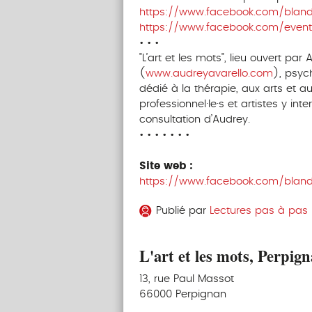
https://www.facebook.com/blandi
https://www.facebook.com/even
• • •
"L’art et les mots", lieu ouvert par
(
www.audreyavarello.com
), psyc
dédié à la thérapie, aux arts et a
professionnel·le·s et artistes y inte
consultation d’Audrey.
• • • • • • •
Site web :
https://www.facebook.com/blandi
Publié par
Lectures pas à pas • 
L'art et les mots, Perpig
13, rue Paul Massot
66000 Perpignan