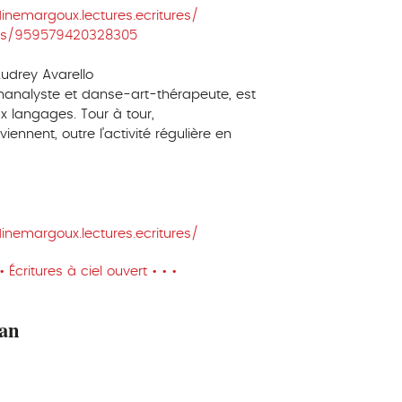
nemargoux.lectures.ecritures/
ts/959579420328305
 Audrey Avarello
hanalyste et danse-art-thérapeute, est
ux langages. Tour à tour,
rviennent, outre l’activité régulière en
nemargoux.lectures.ecritures/
Écritures à ciel ouvert • • •
nan