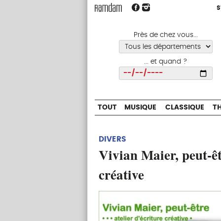
S
S
TOUT
MUSIQUE
CLASSIQUE
Près de chez vous...
... et quand ?
Choisir
TOUT
MUSIQUE
CLASSIQUE
T
DIVERS
Vivian Maier, peut-êt
créative