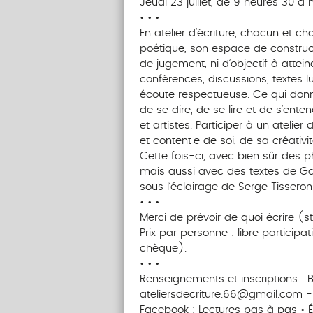
Jeudi 23 juillet, de 9 heures 30 à m
• • •
En atelier d’écriture, chacun et ch
poétique, son espace de constructi
de jugement, ni d’objectif à attei
conférences, discussions, textes l
écoute respectueuse. Ce qui donne 
de se dire, de se lire et de s’ente
et artistes. Participer à un atelier 
et content·e de soi, de sa créativi
Cette fois-ci, avec bien sûr des p
mais aussi avec des textes de Gaë
sous l’éclairage de Serge Tisseron
• • •
Merci de prévoir de quoi écrire (sty
Prix par personne : libre particip
chèque).
• • •
Renseignements et inscriptions :
ateliersdecriture.66@gmail.com 
Facebook : Lectures pas à pas • Écr