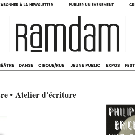
'ABONNER À LA NEWSLETTER
PUBLIER UN ÉVÈNEMENT
CR
'ABONNER À LA NEWSLETTER
PUBLIER UN ÉVÈNEMENT
CR
THÉÂTRE
DANSE
CIRQUE/RUE
JEUNE PUBLIC
HÉÂTRE
DANSE
CIRQUE/RUE
JEUNE PUBLIC
EXPOS
FEST
re • Atelier d'écriture