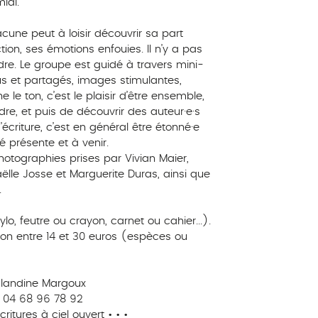
idi.
acune peut à loisir découvrir sa part
on, ses émotions enfouies. Il n’y a pas
ndre. Le groupe est guidé à travers mini-
us et partagés, images stimulantes,
le ton, c’est le plaisir d’être ensemble,
ndre, et puis de découvrir des auteur·e·s
d’écriture, c’est en général être étonné·e
té présente et à venir.
hotographies prises par Vivian Maier,
lle Josse et Marguerite Duras, ainsi que
.
lo, feutre ou crayon, carnet ou cahier...).
ation entre 14 et 30 euros (espèces ou
 Blandine Margoux
- 04 68 96 78 92
itures à ciel ouvert • • •