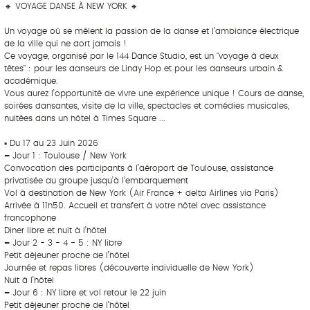
🔸 VOYAGE DANSE À NEW YORK 🔸
Un voyage où se mêlent la passion de la danse et l’ambiance électrique
de la ville qui ne dort jamais !
Ce voyage, organisé par le 144 Dance Studio, est un "voyage à deux
têtes" : pour les danseurs de Lindy Hop et pour les danseurs urbain &
académique.
Vous aurez l’opportunité de vivre une expérience unique ! Cours de danse,
soirées dansantes, visite de la ville, spectacles et comédies musicales,
nuitées dans un hôtel à Times Square ...
▪ Du 17 au 23 Juin 2026
–
Jour 1 : Toulouse / New York
Convocation des participants à l’aéroport de Toulouse, assistance
privatisée du groupe jusqu’à l’embarquement
Vol à destination de New York (Air France + delta Airlines via Paris)
Arrivée à 11h50. Accueil et transfert à votre hôtel avec assistance
francophone
Diner libre et nuit à l’hôtel
–
Jour 2 - 3 - 4 - 5 : NY libre
Petit déjeuner proche de l’hôtel
Journée et repas libres (découverte individuelle de New York)
Nuit à l’hôtel
–
Jour 6 : NY libre et vol retour le 22 juin
Petit déjeuner proche de l’hôtel