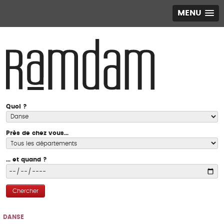
MENU
Quoi ?
Près de chez vous...
... et quand ?
Chercher
DANSE