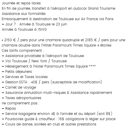
Journée et repas libres
En fin de journée, transfert à l’aéroport en autocar Grand Tourisme
Assistance aux formalités
Embarquement à destination de Toulouse sur Air France via Paris
–
Jour 7 : Arrivée à Toulouse le 23 juin
Arrivée à Toulouse à 15h10
▪ 2150 € / pers pour une chambre quadruple et 2185 € / pers pour une
chambre double dans l’Hôtel Paramount Times Square 4 étoiles
Ces tarifs comprennent :
–
Assistance privatisée à l’aéroport de Toulouse
–
Vol Toulouse / New York / Toulouse
–
Hébergement à l’Hotel Paramount Times Square ****
–
Petits déjeuners
–
Services et Taxes locales
–
Gestion ESTA : 40$ / pers (susceptible de modification)
–
Carnet de voyage
–
Assurance annulation multi-risques & Assistance rapatriement
–
Taxes aéroportuaires
ne comprennent pas :
–
Repas
–
Service bagagerie environ 4$ à l’arrivée et au départ (soit 8$)
–
Pourboires guide & chauffeur : 16$ obligatoire à régler sur place
–
Cours de danse, soirées en club et autres prestations