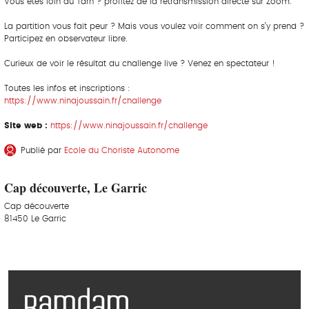
Vous êtes loin du Tarn ? profitez de la retransmission directe sur Zoom.
La partition vous fait peur ? Mais vous voulez voir comment on s’y prend ?
Participez en observateur libre.
Curieux de voir le résultat du challenge live ? Venez en spectateur !
Toutes les infos et inscriptions :
https://www.ninajoussain.fr/challenge
Site web :
https://www.ninajoussain.fr/challenge
Publié par
Ecole du Choriste Autonome
Cap découverte, Le Garric
Cap découverte
81450 Le Garric