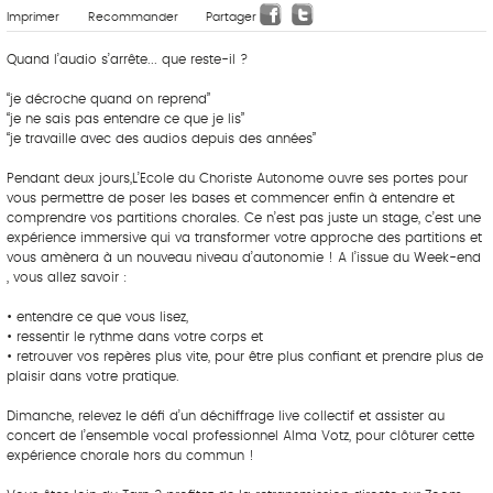
Imprimer
Recommander
Partager
Quand l’audio s’arrête... que reste-il ?
“je décroche quand on reprend”
“je ne sais pas entendre ce que je lis”
“je travaille avec des audios depuis des années”
Pendant deux jours,L’Ecole du Choriste Autonome ouvre ses portes pour
vous permettre de poser les bases et commencer enfin à entendre et
comprendre vos partitions chorales. Ce n’est pas juste un stage, c’est une
expérience immersive qui va transformer votre approche des partitions et
vous amènera à un nouveau niveau d’autonomie ! A l’issue du Week-end
, vous allez savoir :
• entendre ce que vous lisez,
• ressentir le rythme dans votre corps et
• retrouver vos repères plus vite, pour être plus confiant et prendre plus de
plaisir dans votre pratique.
Dimanche, relevez le défi d’un déchiffrage live collectif et assister au
concert de l’ensemble vocal professionnel Alma Votz, pour clôturer cette
expérience chorale hors du commun !