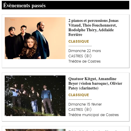
Évènements passés
2 pianos et percussions Jonas
Vitaud, Théo Fouchenneret,
Rodolphe Théry, Adélaïde
Ferrière
CLASSIQUE
Dimanche 22 mars
CASTRES (81)
Théâtre de Castres
Quatuor Kitgut, Amandine
Beyer (violon baroque), Olivier
Patey (clarinette)
CLASSIQUE
Dimanche 15 février
CASTRES (81)
Théâtre municipal de Castres