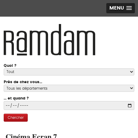
MENU
Quoi ?
Près de chez vous...
... et quand ?
Chercher
Cinéma Ecran 7