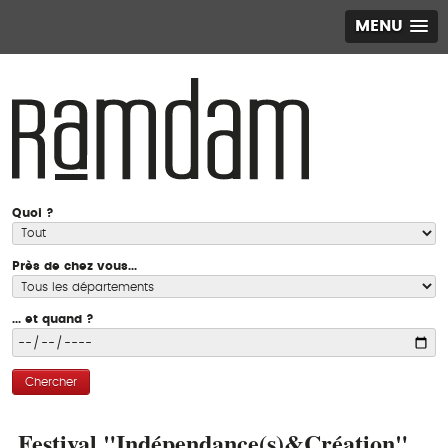
MENU
Quoi ?
Près de chez vous...
... et quand ?
Chercher
Festival "Indépendance(s)&Création"