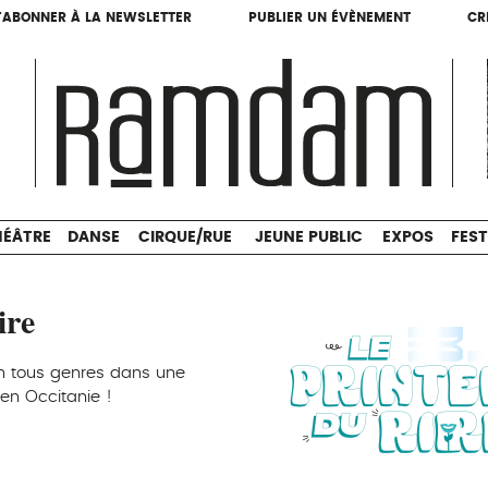
'ABONNER À LA NEWSLETTER
PUBLIER UN ÉVÈNEMENT
CR
'ABONNER À LA NEWSLETTER
PUBLIER UN ÉVÈNEMENT
CR
THÉÂTRE
DANSE
CIRQUE/RUE
JEUNE PUBLIC
HÉÂTRE
DANSE
CIRQUE/RUE
JEUNE PUBLIC
EXPOS
FEST
ire
n tous genres dans une
en Occitanie !