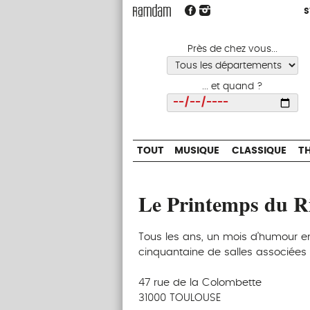
S
S
TOUT
MUSIQUE
CLASSIQUE
Près de chez vous...
... et quand ?
Choisir
TOUT
MUSIQUE
CLASSIQUE
T
Le Printemps du R
Tous les ans, un mois d’humour e
cinquantaine de salles associées 
47 rue de la Colombette
31000 TOULOUSE