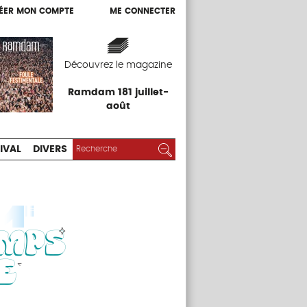
ÉER MON COMPTE
ME CONNECTER
ÉER MON COMPTE
ME CONNECTER
EXPOS
FESTIVAL
DIVERS
Découvrez le magazine
Ramdam 181 juillet-
août
RECHERCHER :
Rechercher
IVAL
DIVERS