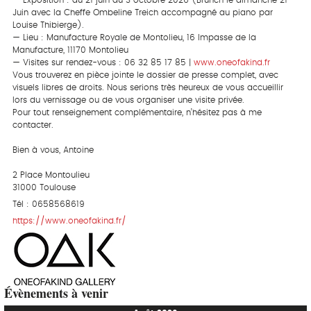
— Exposition : du 21 juin au 3 octobre 2026 (Brunch le dimanche 21
Juin avec la Cheffe Ombeline Treich accompagné au piano par
Louise Thibierge).
— Lieu : Manufacture Royale de Montolieu, 16 Impasse de la
Manufacture, 11170 Montolieu
— Visites sur rendez-vous : 06 32 85 17 85 |
www.oneofakind.fr
Vous trouverez en pièce jointe le dossier de presse complet, avec
visuels libres de droits. Nous serions très heureux de vous accueillir
lors du vernissage ou de vous organiser une visite privée.
Pour tout renseignement complémentaire, n’hésitez pas à me
contacter.
Bien à vous, Antoine
2 Place Montoulieu
31000 Toulouse
Tél : 0658568619
https://www.oneofakind.fr/
Évènements à venir