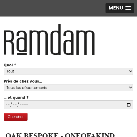
MENU
Quoi ?
Près de chez vous...
... et quand ?
Chercher
OAK BESPOKE - ONEOFAKIND