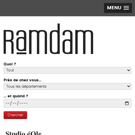
MENU
Quoi ?
Près de chez vous...
... et quand ?
Chercher
Studio éOle