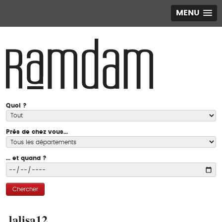
MENU
Quoi ?
Près de chez vous...
... et quand ?
Chercher
lalisa12