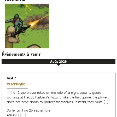
Évènements à venir
Août 2026
fnaf 2
CLASSIQUE
In fnaf 2, the player takes on the role of a night security guard
working at Freddy Fazbear’s Pizza. Unlike the first game, the player
does not have doors to protect themselves. Instead, they must (…)
Du 1er avril au 25 septembre
ANLAND (10)