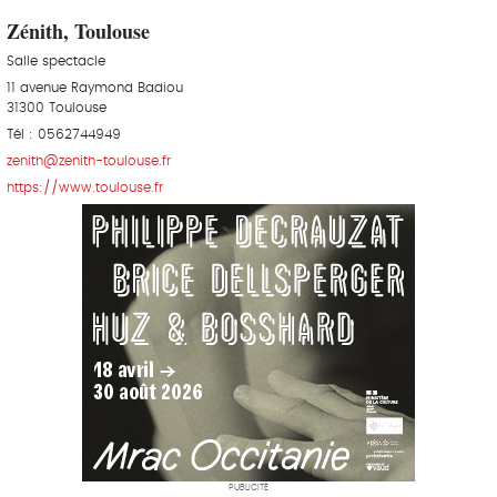
Zénith, Toulouse
Salle spectacle
11 avenue Raymond Badiou
31300 Toulouse
Tél : 0562744949
zenith@zenith-toulouse.fr
https://www.toulouse.fr
PUBLICITÉ