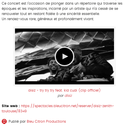
Ce concert est l’occasion de plonger dans un répertoire qui traverse les
époques et les inspirations, incarné par un artiste qui n’a cessé de se
renouveler tout en restant fidèle à une sincérité essentielle.
Un rendez-vous rare, généreux et profondément vivant.
disiz - try try try feat. kid cudi (clip officiel)
par
disiz
Site web :
https://spectacles.bleucitron.net/reserver/disiz-zenith-
toulouse/8349
Publié par
Bleu Citron Productions