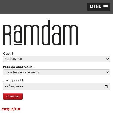
MENU
Quoi ?
Près de chez vous...
... et quand ?
Chercher
CIRQUE/RUE