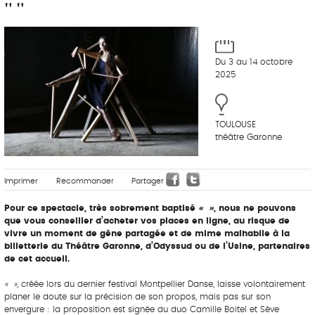
" "
Du 3 au 14 octobre
2025
TOULOUSE
théâtre Garonne
Imprimer
Recommander
Partager
Pour ce spectacle, très sobrement baptisé
« »
, nous ne pouvons
que vous conseiller d’acheter vos places en ligne, au risque de
vivre un moment de gêne partagée et de mime malhabile à la
billetterie du Théâtre Garonne, d’Odyssud ou de l’Usine, partenaires
de cet accueil.
« »
, créée lors du dernier festival Montpellier Danse, laisse volontairement
planer le doute sur la précision de son propos, mais pas sur son
envergure : la proposition est signée du duo Camille Boitel et Sève