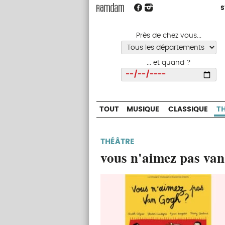
S
S
TOUT
MUSIQUE
CLASSIQUE
Près de chez vous...
... et quand ?
Choisir
TOUT
MUSIQUE
CLASSIQUE
T
THÉÂTRE
vous n'aimez pas va