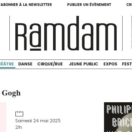
'ABONNER À LA NEWSLETTER
PUBLIER UN ÉVÈNEMENT
CR
'ABONNER À LA NEWSLETTER
PUBLIER UN ÉVÈNEMENT
CR
THÉÂTRE
DANSE
CIRQUE/RUE
JEUNE PUBLIC
HÉÂTRE
DANSE
CIRQUE/RUE
JEUNE PUBLIC
EXPOS
FEST
n Gogh
Samedi 24 mai 2025
21h