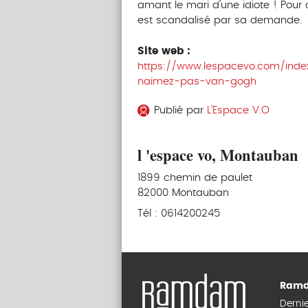
amant le mari d’une idiote ! Pour c
est scandalisé par sa demande.
Site web :
https://www.lespacevo.com/inde
naimez-pas-van-gogh
Publié par
L’Espace V.O
l 'espace vo, Montauban
1899 chemin de paulet
82000 Montauban
Tél : 0614200245
Ramd
Derni