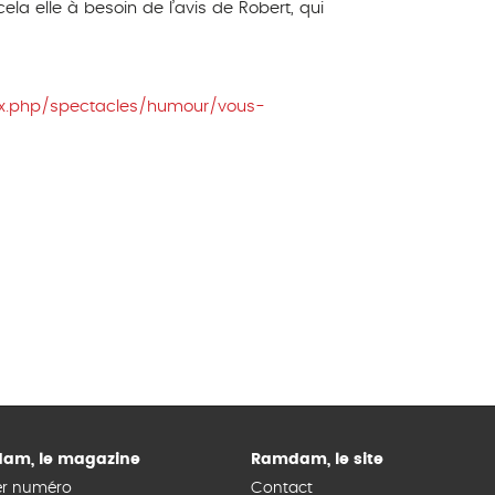
ela elle à besoin de l’avis de Robert, qui
x.php/spectacles/humour/vous-
am, le magazine
Ramdam, le site
er numéro
Contact