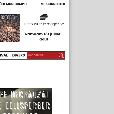
ÉER MON COMPTE
ME CONNECTER
ÉER MON COMPTE
ME CONNECTER
EXPOS
FESTIVAL
DIVERS
Découvrez le magazine
Ramdam 181 juillet-
août
RECHERCHER :
Rechercher
IVAL
DIVERS