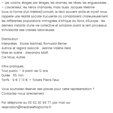
– Les voisins, étages par étages, les drames, les rêves, les engueulades …
– L’ascenseur, les héros ordinaires, mais aussi Jacques Mesrine
Sous la forme d’un théâtre/concert, le récit souvent drôle et incisif nous
rappelle une réalité sociale truculente où cohabitaient chaleureusement
les différentes populations immigrées d’Afrique du Nord, d’Europe… les
derniers instants d’une vie collective et solidaire avant le lent processus
d’invisibilité des classes laborieuses.
Distribution :
Interprètes : Elodie Martinez, Romuald Berrier
Autrice et regard associé : Jeanne Valérie Held
Mise en scène : Alexandra Malfi
Cie Nous, Autres
Infos pratiques :
Tout public – à partir de 12 ans
Durée : 55 min
Tarifs : 9 € / 13 € + Tickets Pleins Feux
Vous souhaitez réserver des places pour cette représentation ?
Contactez-nous directement :
Par téléphone au 05 62 30 99 77, par mail sur
reservation@theatrelefilaplomb.fr