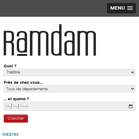
MENU
Quoi ?
Près de chez vous...
... et quand ?
Chercher
THÉÂTRE