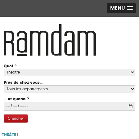
MENU
Quoi ?
Près de chez vous...
... et quand ?
Chercher
THÉÂTRE