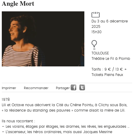
Angle Mort
Du 3 au 6 décembre
2025
15h30
TOULOUSE
Théâtre Le Fil à Plomb
Tarifs : 9 € / 13 € +
Tickets Pleins Feux
Imprimer
Recommander
Partager
1978
Lili et Octave nous décrivent la Cité du Chêne Pointu, à Clichy sous Bois,
« la résidence du standing des pauvres » comme disait la mère de Lili.
Ils nous racontent :
– Les voisins, étages par étages, les drames, les rêves, les engueulades …
– L’ascenseur, les héros ordinaires, mais aussi Jacques Mesrine