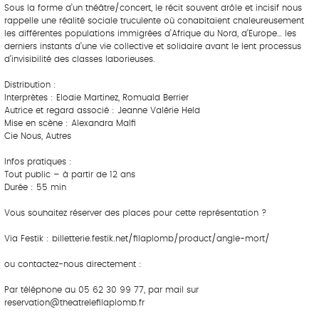
Sous la forme d’un théâtre/concert, le récit souvent drôle et incisif nous
rappelle une réalité sociale truculente où cohabitaient chaleureusement
les différentes populations immigrées d’Afrique du Nord, d’Europe… les
derniers instants d’une vie collective et solidaire avant le lent processus
d’invisibilité des classes laborieuses.
Distribution :
Interprètes : Elodie Martinez, Romuald Berrier
Autrice et regard associé : Jeanne Valérie Held
Mise en scène : Alexandra Malfi
Cie Nous, Autres
Infos pratiques :
Tout public – à partir de 12 ans
Durée : 55 min
Vous souhaitez réserver des places pour cette représentation ?
Via Festik : billetterie.festik.net/filaplomb/product/angle-mort/
ou contactez-nous directement :
Par téléphone au 05 62 30 99 77, par mail sur
reservation@theatrelefilaplomb.fr