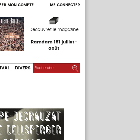
ÉER MON COMPTE
ME CONNECTER
ÉER MON COMPTE
ME CONNECTER
EXPOS
FESTIVAL
DIVERS
Découvrez le magazine
Ramdam 181 juillet-
août
RECHERCHER :
Rechercher
IVAL
DIVERS