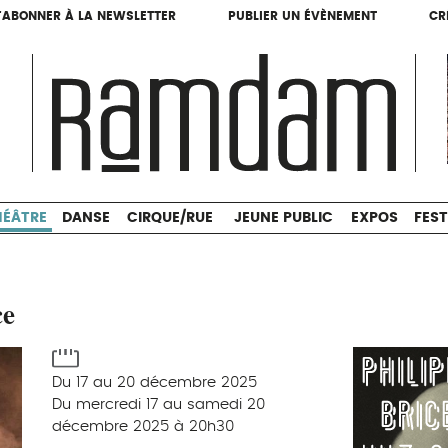
'ABONNER À LA NEWSLETTER
PUBLIER UN ÉVÈNEMENT
CR
'ABONNER À LA NEWSLETTER
PUBLIER UN ÉVÈNEMENT
CR
THÉÂTRE
DANSE
CIRQUE/RUE
JEUNE PUBLIC
HÉÂTRE
DANSE
CIRQUE/RUE
JEUNE PUBLIC
EXPOS
FEST
ce
Du 17 au 20 décembre 2025
Du mercredi 17 au samedi 20
décembre 2025 à 20h30