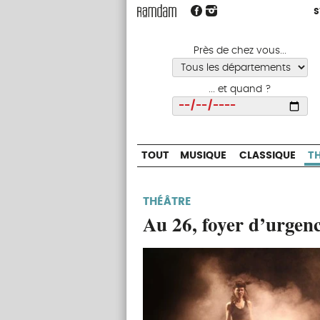
S
S
TOUT
MUSIQUE
CLASSIQUE
Près de chez vous...
... et quand ?
Choisir
TOUT
MUSIQUE
CLASSIQUE
T
THÉÂTRE
Au 26, foyer d’urgen