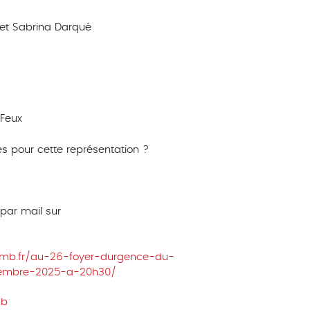
 et Sabrina Darqué
 Feux
s pour cette représentation ?
par mail sur
plomb.fr/au-26-foyer-durgence-du-
embre-2025-a-20h30/
mb